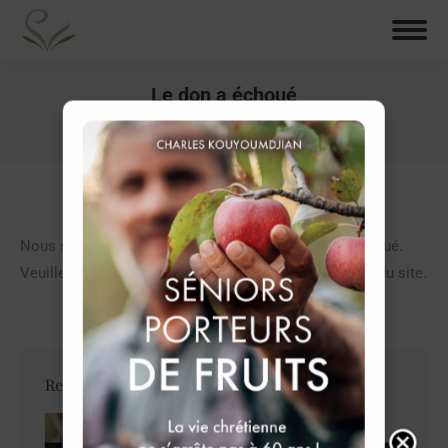
Le don a échoué
Vous êtes ici :
Accueil
Le don a échoué
Nous sommes désolés, mais votre transaction a échoué.
Veuillez essayer à nouveau ou contacter l’assistance du site.
Recent Post
Séniors porteurs de fruits La vie