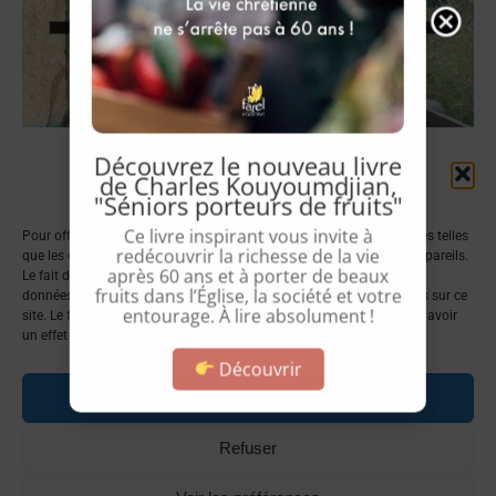
Gérer le consentement aux
Découvrez le nouveau livre
de Charles Kouyoumdjian,
cookies
"Séniors porteurs de fruits"
Ce livre inspirant vous invite à
Pour offrir les meilleures expériences, nous utilisons des technologies telles
redécouvrir la richesse de la vie
que les cookies pour stocker et/ou accéder aux informations des appareils.
après 60 ans et à porter de beaux
Le fait de consentir à ces technologies nous permettra de traiter des
fruits dans l’Église, la société et votre
données telles que le comportement de navigation ou les ID uniques sur ce
entourage. À lire absolument !
site. Le fait de ne pas consentir ou de retirer son consentement peut avoir
un effet négatif sur certaines caractéristiques et fonctions.
Découvrir
Accepter
Refuser