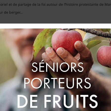
iel et de partage de la foi autour de l’histoire protestante de Mar
ur de berger…
mp
s l’eau ! Une sortie matinale en groupe à la plage nous permet de 
ule et la grosse chaleur
le d’eau et d’art – très animé le jour du marché avec les stands color
.
lacier de Miramas le vieux pour déguster une glace…6 boules chan
roduits du terroir.
a piscine !
s – dans la mesure de possible s’inscrire en duo avec un ami/e (ou conj
ge