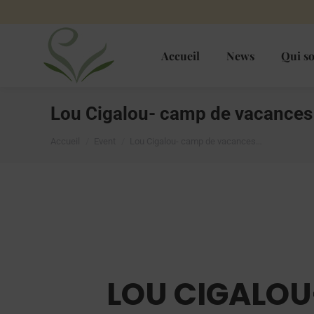
Accueil
News
Qui s
Lou Cigalou- camp de vacances 
Vous êtes ici :
Accueil
Event
Lou Cigalou- camp de vacances…
LOU CIGALOU