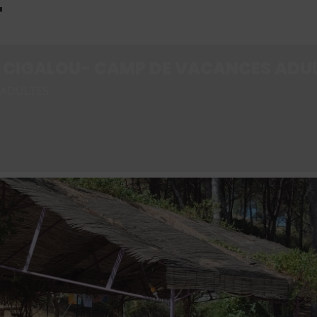
T
 CIGALOU- CAMP DE VACANCES ADU
 ADULTES