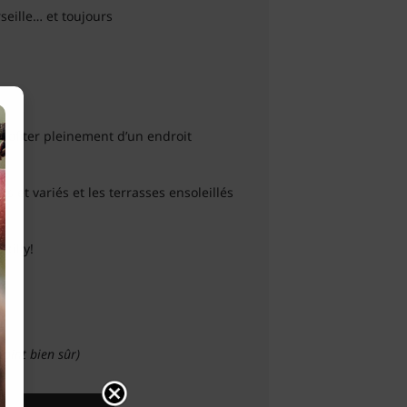
seille… et toujours
profiter pleinement d’un endroit
és et variés et les terrasses ensoleillés
tilly!
oint bien sûr)