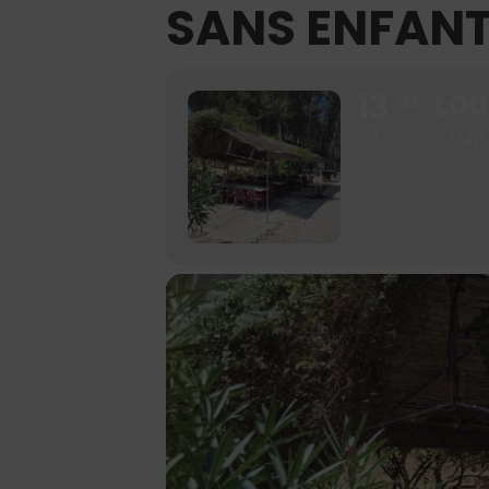
SANS ENFAN
13
LOU
22
JUI
CAMP