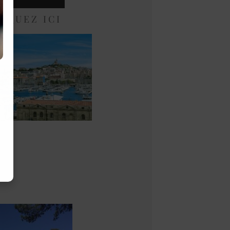
 I Q U E Z I C I