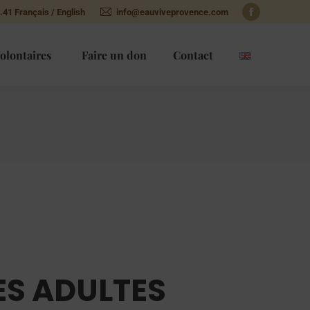
.41 Français / English
info@eauviveprovence.com
Facebook
page
olontaires
Faire un don
Contact
opens
in
new
window
ES ADULTES