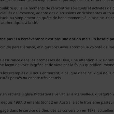
quilibré qui allie moments de rencontres spirituels et activités d
eillés de Provence, adepte des discussions enrichissantes autour 
d Truck, ou simplement en quête de bons moments à la piscine, ce
 authentiques à la clé.
ne pas ! La Persévérance n’est pas une option mais un besoin po
oin de persévérance, afin qu’après avoir accompli la volonté de Die
e assurance dans les promesses de Dieu, une attention aux signes
ne façon de vivre la grâce et de vivre par la foi au quotidien, mêm
s les exemples qui nous entourent, ainsi que dans ceux qui nous o
écutés passés ou encore très actuels.
r en retraite (Eglise Protestante Le Panier à Marseille-Aix jusqu’en 
depuis 1987, 3 enfants (dont 2 en Australie et le troisième pasteur 
Engagé dans le service de Dieu dès sa conversion en 1978, actuell