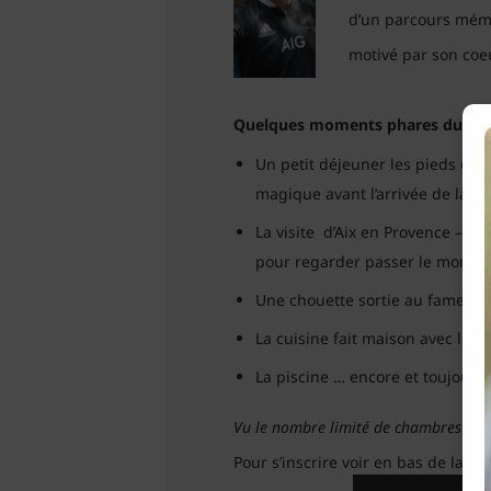
d’un parcours mémor
motivé par son coe
Quelques moments phares du ca
Un petit déjeuner les pieds dan
magique avant l’arrivée de la fo
La visite d’Aix en Provence – vil
pour regarder passer le monde
Une chouette sortie au fameux g
La cuisine fait maison avec les p
La piscine … encore et toujours l
Vu le nombre limité de chambres seule
Pour s’inscrire voir en bas de la pa