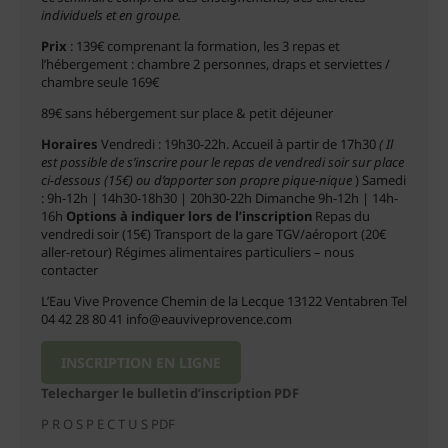
individuels et en groupe.
Prix
: 139€ comprenant la formation, les 3 repas et
l’hébergement : chambre 2 personnes, draps et serviettes /
chambre seule 169€
89€ sans hébergement sur place & petit déjeuner
Horaires
Vendredi : 19h30-22h. Accueil à partir de 17h30
(
Il
est possible de s
’
inscrire pour le repas de vendredi soir sur place
ci-dessous (15
€
) ou d’apporter son propre pique-nique
) Samedi
: 9h-12h | 14h30-18h30 | 20h30-22h Dimanche 9h-12h | 14h-
16h
Options à indiquer lors de l
’
inscription
Repas du
vendredi soir (15€) Transport de la gare TGV/aéroport (20€
aller-retour) Régimes alimentaires particuliers – nous
contacter
L’Eau Vive Provence Chemin de la Lecque 13122 Ventabren Tel
04 42 28 80 41 info@eauviveprovence.com
INSCRIPTION EN LIGNE
Telecharger le bulletin d’inscription PDF
P R O S P E C T U S PDF