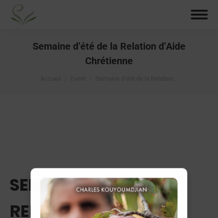
Semaine d’été de la Relation d’Aide
Chrétienne
Vous êtes ici :
Accueil
Event
Semaine d’été de la Relation…
SEMAINE D'ÉTÉ DE LA
RELATION D'AIDE