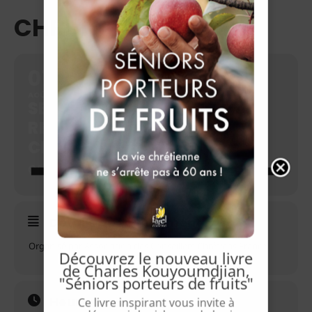
CHRÉTIENNE
07
14
AOÛ
SEMAINE D'ÉTÉ DE LA
RELATION D'AIDE
CHRÉTIENNE
ORGANISÉE PAR ACC-FRANCE
Détails de l'événement
Organisé par
Association des Conseillers Chrétiens France
Découvrez le nouveau livre
de Charles Kouyoumdjian,
"Séniors porteurs de fruits"
Heure
Ce livre inspirant vous invite à