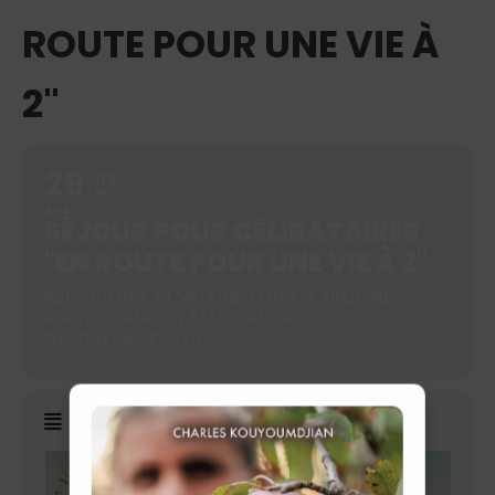
ROUTE POUR UNE VIE À
2"
29
03
MAI
AVR
SÉJOUR POUR CÉLIBATAIRES
"EN ROUTE POUR UNE VIE À 2"
AVEC PIERRE ET VALÉRIE FERRE, CAROLINE
FERRE, CLAIRE ET MARC-ANDRÉ
DESCHEEMAECKER
Détails de l'événement