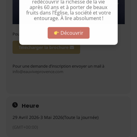
redécouvrir la richesse de la vie
après 60 ans et à porter de beaux
fruits dans l’Église, la société et votre
entourage. À lire absolument !
Découvrir
Pour plus de détails sur le séjour :
Télécharger la brochure
Pour une demande d’inscription envoyer un mail à
info@eauviveprovence.com
Heure
29 Avril 2026
-
3 Mai 2026
(Toute la journée)
(GMT+00:00)